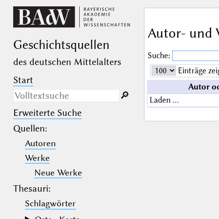
Autor- und 
Geschichts­quellen
Suche:
des deutschen Mittelalters
Einträge zei
Start
Autor o
🔎︎
Laden …
Erweiterte Suche
Nur in Beschreibungs­texten
suchen
Quellen
:
Autoren
_
(der Unterstrich) ist Platzhalter für
genau ein Zeichen.
Werke
%
(das Prozentzeichen) ist Platzhalter
für kein, ein oder mehr als ein
Neue Werke
Zeichen.
Thesauri:
Schlagwörter