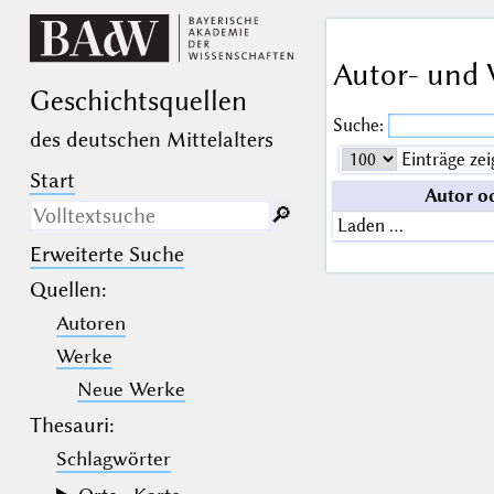
Autor- und 
Geschichts­quellen
Suche:
des deutschen Mittelalters
Einträge zei
Start
Autor o
🔎︎
Laden …
Erweiterte Suche
Nur in Beschreibungs­texten
suchen
Quellen
:
Autoren
_
(der Unterstrich) ist Platzhalter für
genau ein Zeichen.
Werke
%
(das Prozentzeichen) ist Platzhalter
für kein, ein oder mehr als ein
Neue Werke
Zeichen.
Thesauri:
Schlagwörter