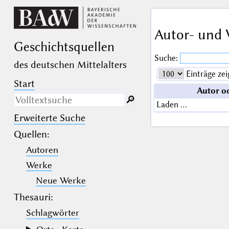
Autor- und 
Geschichts­quellen
Suche:
des deutschen Mittelalters
Einträge zei
Start
Autor o
🔎︎
Laden …
Erweiterte Suche
Nur in Beschreibungs­texten
suchen
Quellen
:
Autoren
_
(der Unterstrich) ist Platzhalter für
genau ein Zeichen.
Werke
%
(das Prozentzeichen) ist Platzhalter
für kein, ein oder mehr als ein
Neue Werke
Zeichen.
Thesauri:
Schlagwörter