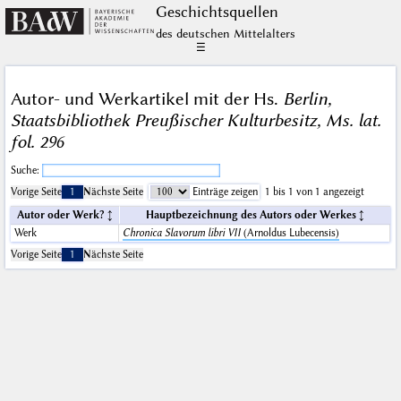
Geschichts­quellen
des deutschen Mittelalters
☰
Autor- und Werkartikel mit der Hs.
Berlin,
Staatsbibliothek Preußischer Kulturbesitz, Ms. lat.
fol. 296
Suche:
Vorige Seite
1
Nächste Seite
Einträge zeigen
1 bis 1 von 1 angezeigt
Autor oder Werk?
Hauptbezeichnung des Autors oder Werkes
Werk
Chronica Slavorum libri VII
(Arnoldus Lubecensis)
Vorige Seite
1
Nächste Seite