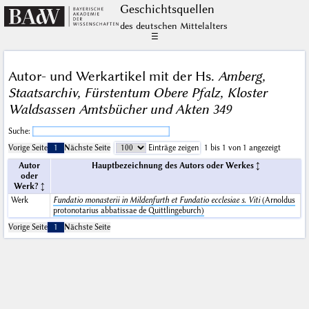
Geschichts­quellen
des deutschen Mittelalters
☰
Autor- und Werkartikel mit der Hs.
Amberg,
Staatsarchiv, Fürstentum Obere Pfalz, Kloster
Waldsassen Amtsbücher und Akten 349
Suche:
Vorige Seite
1
Nächste Seite
Einträge zeigen
1 bis 1 von 1 angezeigt
Autor
Hauptbezeichnung des Autors oder Werkes
oder
Werk?
Werk
Fundatio monasterii in Mildenfurth et Fundatio ecclesiae s. Viti
(Arnoldus
protonotarius abbatissae de Quittlingeburch)
Vorige Seite
1
Nächste Seite