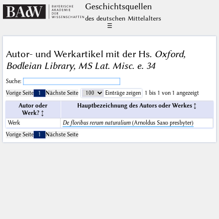
Geschichts­quellen
des deutschen Mittelalters
☰
Autor- und Werkartikel mit der Hs.
Oxford,
Bodleian Library, MS Lat. Misc. e. 34
Suche:
Vorige Seite
1
Nächste Seite
Einträge zeigen
1 bis 1 von 1 angezeigt
Autor oder
Hauptbezeichnung des Autors oder Werkes
Werk?
Werk
De floribus rerum naturalium
(Arnoldus Saxo presbyter)
Vorige Seite
1
Nächste Seite