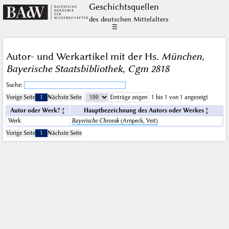
Geschichts­quellen
des deutschen Mittelalters
☰
Autor- und Werkartikel mit der Hs.
München,
Bayerische Staatsbibliothek, Cgm 2818
Suche:
Vorige Seite
1
Nächste Seite
Einträge zeigen
1 bis 1 von 1 angezeigt
Autor oder Werk?
Hauptbezeichnung des Autors oder Werkes
Werk
Bayerische Chronik
(Arnpeck, Veit)
Vorige Seite
1
Nächste Seite