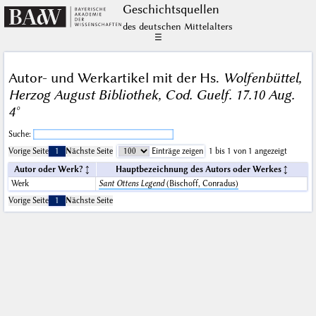
Geschichts­quellen
des deutschen Mittelalters
☰
Autor- und Werkartikel mit der Hs.
Wolfenbüttel,
Herzog August Bibliothek, Cod. Guelf. 17.10 Aug.
4°
Suche:
Vorige Seite
1
Nächste Seite
Einträge zeigen
1 bis 1 von 1 angezeigt
Autor oder Werk?
Hauptbezeichnung des Autors oder Werkes
Werk
Sant Ottens Legend
(Bischoff, Conradus)
Vorige Seite
1
Nächste Seite