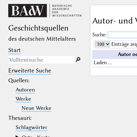
Autor- und 
Geschichts­quellen
Suche:
des deutschen Mittelalters
Einträge zei
Start
Autor o
🔎︎
Laden …
Erweiterte Suche
Nur in Beschreibungs­texten
suchen
Quellen
:
Autoren
_
(der Unterstrich) ist Platzhalter für
genau ein Zeichen.
Werke
%
(das Prozentzeichen) ist Platzhalter
für kein, ein oder mehr als ein
Neue Werke
Zeichen.
Thesauri:
Schlagwörter