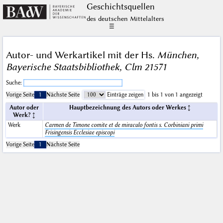
Geschichts­quellen
des deutschen Mittelalters
☰
Autor- und Werkartikel mit der Hs.
München,
Bayerische Staatsbibliothek, Clm 21571
Suche:
Vorige Seite
1
Nächste Seite
Einträge zeigen
1 bis 1 von 1 angezeigt
Autor oder
Hauptbezeichnung des Autors oder Werkes
Werk?
Werk
Carmen de Timone comite et de miraculo fontis s. Corbiniani primi
Frisingensis Ecclesiae episcopi
Vorige Seite
1
Nächste Seite