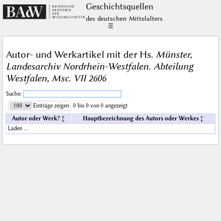
Geschichts­quellen
des deutschen Mittelalters
☰
Autor- und Werkartikel mit der Hs.
Münster,
Landesarchiv Nordrhein-Westfalen. Abteilung
Westfalen, Msc. VII 2606
Suche:
Einträge zeigen
0 bis 0 von 0 angezeigt
Autor oder Werk?
Hauptbezeichnung des Autors oder Werkes
Laden …