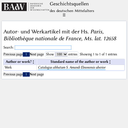
Geschichts­quellen
des deutschen Mittelalters
☰
Autor- und Werkartikel mit der Hs.
Paris,
Bibliothèque nationale de France, Ms. lat. 12658
Search:
Previous page
1
Next page
Show
entries
Showing 1 to 1 of 1 entries
Author or work?
Standard name of the author or work
Werk
Catalogus abbatum S. Amandi Elnonensis uberior
Previous page
1
Next page