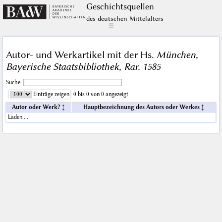
Geschichts­quellen
des deutschen Mittelalters
☰
Autor- und Werkartikel mit der Hs.
München,
Bayerische Staatsbibliothek, Rar. 1585
Suche:
Einträge zeigen
0 bis 0 von 0 angezeigt
Autor oder Werk?
Hauptbezeichnung des Autors oder Werkes
Laden …