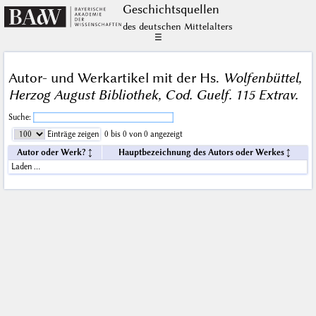
Geschichts­quellen
des deutschen Mittelalters
☰
Autor- und Werkartikel mit der Hs.
Wolfenbüttel,
Herzog August Bibliothek, Cod. Guelf. 115 Extrav.
Suche:
Einträge zeigen
0 bis 0 von 0 angezeigt
Autor oder Werk?
Hauptbezeichnung des Autors oder Werkes
Laden …