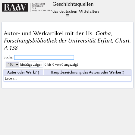
Geschichts­quellen
des deutschen Mittelalters
☰
Autor- und Werkartikel mit der Hs.
Gotha,
Forschungsbibliothek der Universität Erfurt, Chart.
A 158
Suche:
Einträge zeigen
0 bis 0 von 0 angezeigt
Autor oder Werk?
Hauptbezeichnung des Autors oder Werkes
Laden …