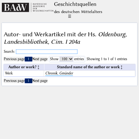
Geschichts­quellen
des deutschen Mittelalters
☰
Autor- und Werkartikel mit der Hs.
Oldenburg,
Landesbibliothek, Cim. I 204a
Search:
Previous page
1
Next page
Show
entries
Showing 1 to 1 of 1 entries
Author or work?
Standard name of the author or work
Werk
Chronik, Gmünder
Previous page
1
Next page