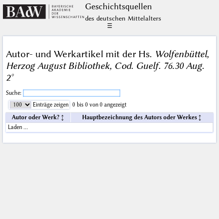
Geschichts­quellen
des deutschen Mittelalters
☰
Autor- und Werkartikel mit der Hs.
Wolfenbüttel,
Herzog August Bibliothek, Cod. Guelf. 76.30 Aug.
2°
Suche:
Einträge zeigen
0 bis 0 von 0 angezeigt
Autor oder Werk?
Hauptbezeichnung des Autors oder Werkes
Laden …