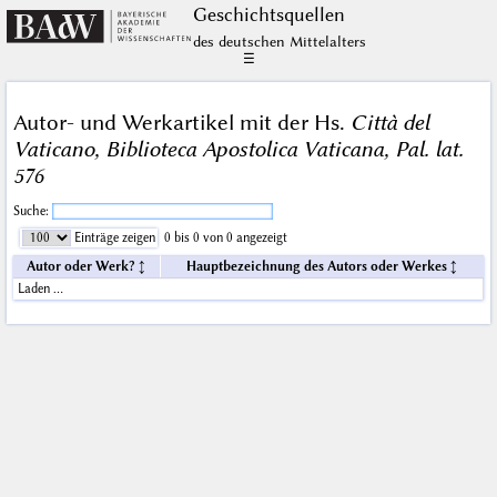
Geschichts­quellen
des deutschen Mittelalters
☰
Autor- und Werkartikel mit der Hs.
Città del
Vaticano, Biblioteca Apostolica Vaticana, Pal. lat.
576
Suche:
Einträge zeigen
0 bis 0 von 0 angezeigt
Autor oder Werk?
Hauptbezeichnung des Autors oder Werkes
Laden …