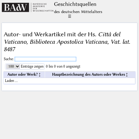
Geschichts­quellen
des deutschen Mittelalters
☰
Autor- und Werkartikel mit der Hs.
Città del
Vaticano, Biblioteca Apostolica Vaticana, Vat. lat.
8487
Suche:
Einträge zeigen
0 bis 0 von 0 angezeigt
Autor oder Werk?
Hauptbezeichnung des Autors oder Werkes
Laden …