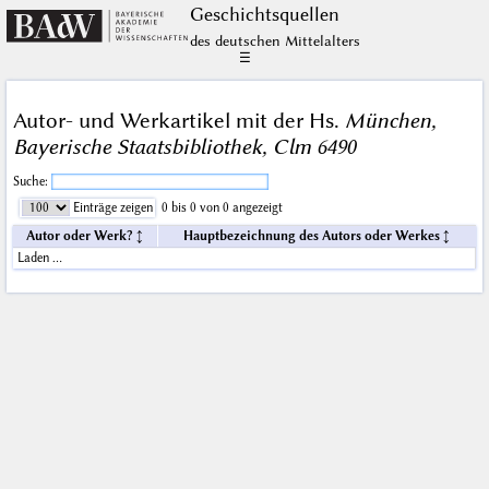
Geschichts­quellen
des deutschen Mittelalters
☰
Autor- und Werkartikel mit der Hs.
München,
Bayerische Staatsbibliothek, Clm 6490
Suche:
Einträge zeigen
0 bis 0 von 0 angezeigt
Autor oder Werk?
Hauptbezeichnung des Autors oder Werkes
Laden …