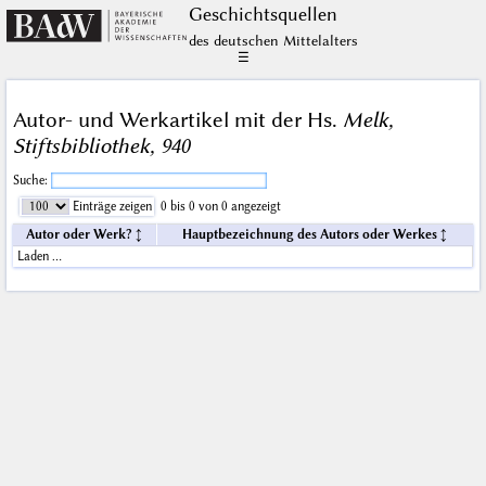
Geschichts­quellen
des deutschen Mittelalters
☰
Autor- und Werkartikel mit der Hs.
Melk,
Stiftsbibliothek, 940
Suche:
Einträge zeigen
0 bis 0 von 0 angezeigt
Autor oder Werk?
Hauptbezeichnung des Autors oder Werkes
Laden …