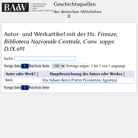
Geschichts­quellen
des deutschen Mittelalters
☰
Autor- und Werkartikel mit der Hs.
Firenze,
Biblioteca Nazionale Centrale, Conv. soppr.
D.IX.691
Suche:
Vorige Seite
1
Nächste Seite
Einträge zeigen
1 bis 1 von 1 angezeigt
Autor oder Werk?
Hauptbezeichnung des Autors oder Werkes
Werk
Vita Fabiani Bencii
(Patrizi Piccolomini, Agostino)
Vorige Seite
1
Nächste Seite