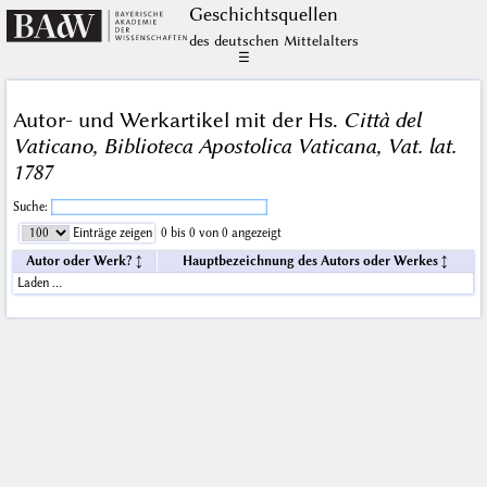
Geschichts­quellen
des deutschen Mittelalters
☰
Autor- und Werkartikel mit der Hs.
Città del
Vaticano, Biblioteca Apostolica Vaticana, Vat. lat.
1787
Suche:
Einträge zeigen
0 bis 0 von 0 angezeigt
Autor oder Werk?
Hauptbezeichnung des Autors oder Werkes
Laden …