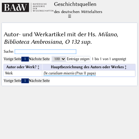
Geschichts­quellen
des deutschen Mittelalters
☰
Autor- und Werkartikel mit der Hs.
Milano,
Biblioteca Ambrosiana, O 132 sup.
Suche:
Vorige Seite
1
Nächste Seite
Einträge zeigen
1 bis 1 von 1 angezeigt
Autor oder Werk?
Hauptbezeichnung des Autors oder Werkes
Werk
De curialium miseriis
(Pius II papa)
Vorige Seite
1
Nächste Seite