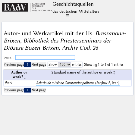
Geschichts­quellen
des deutschen Mittelalters
☰
Autor- und Werkartikel mit der Hs.
Bressanone-
Brixen, Bibliothek des Priesterseminars der
Diözese Bozen-Brixen, Archiv Cod. 26
Search:
Previous page
1
Next page
Show
entries
Showing 1 to 1 of 1 entries
Author or
Standard name of the author or work
work?
Werk
Relatio de missione Constantinopolitana
(Stojković, Ivan)
Previous page
1
Next page