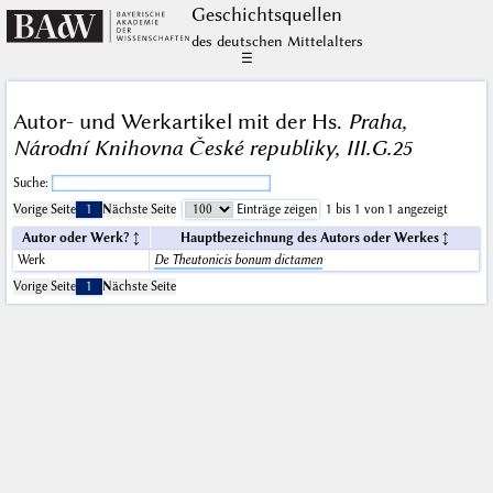
Geschichts­quellen
des deutschen Mittelalters
☰
Autor- und Werkartikel mit der Hs.
Praha,
Národní Knihovna České republiky, III.G.25
Suche:
Vorige Seite
1
Nächste Seite
Einträge zeigen
1 bis 1 von 1 angezeigt
Autor oder Werk?
Hauptbezeichnung des Autors oder Werkes
Werk
De Theutonicis bonum dictamen
Vorige Seite
1
Nächste Seite