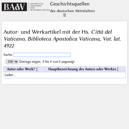
Geschichts­quellen
des deutschen Mittelalters
☰
Autor- und Werkartikel mit der Hs.
Città del
Vaticano, Biblioteca Apostolica Vaticana, Vat. lat.
4922
Suche:
Einträge zeigen
0 bis 0 von 0 angezeigt
Autor oder Werk?
Hauptbezeichnung des Autors oder Werkes
Laden …