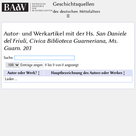
Geschichts­quellen
des deutschen Mittelalters
☰
Autor- und Werkartikel mit der Hs.
San Daniele
del Friuli, Civica Biblioteca Guarneriana, Ms.
Guarn. 203
Suche:
Einträge zeigen
0 bis 0 von 0 angezeigt
Autor oder Werk?
Hauptbezeichnung des Autors oder Werkes
Laden …