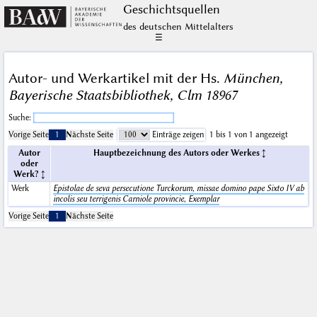
Geschichts­quellen
des deutschen Mittelalters
☰
Autor- und Werkartikel mit der Hs.
München,
Bayerische Staatsbibliothek, Clm 18967
Suche:
Vorige Seite
1
Nächste Seite
Einträge zeigen
1 bis 1 von 1 angezeigt
Autor
Hauptbezeichnung des Autors oder Werkes
oder
Werk?
Werk
Epistolae de seva persecutione Turckorum, missae domino pape Sixto IV ab
incolis seu terrigenis Carniole provincie, Exemplar
Vorige Seite
1
Nächste Seite