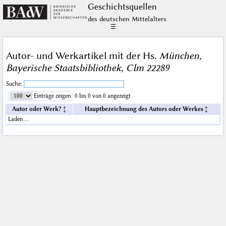
Geschichts­quellen
des deutschen Mittelalters
☰
Autor- und Werkartikel mit der Hs.
München,
Bayerische Staatsbibliothek, Clm 22289
Suche:
Einträge zeigen
0 bis 0 von 0 angezeigt
Autor oder Werk?
Hauptbezeichnung des Autors oder Werkes
Laden …