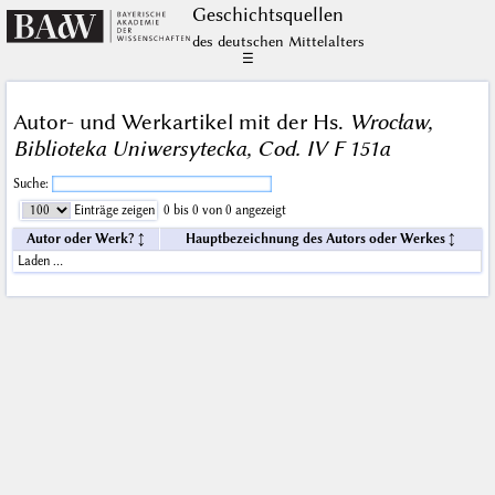
Geschichts­quellen
des deutschen Mittelalters
☰
Autor- und Werkartikel mit der Hs.
Wrocław,
Biblioteka Uniwersytecka, Cod. IV F 151a
Suche:
Einträge zeigen
0 bis 0 von 0 angezeigt
Autor oder Werk?
Hauptbezeichnung des Autors oder Werkes
Laden …