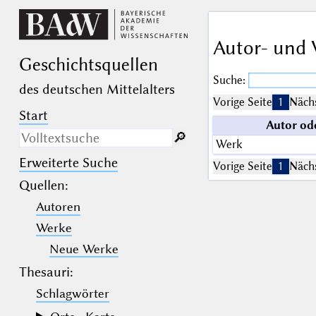
Autor- und 
Geschichts­quellen
Suche:
des deutschen Mittelalters
Vorige Seite
1
Nächs
Start
Autor od
🔎︎
Werk
Erweiterte Suche
Nur in Beschreibungs­texten
Vorige Seite
1
Nächs
suchen
Quellen
:
Autoren
_
(der Unterstrich) ist Platzhalter für
genau ein Zeichen.
Werke
%
(das Prozentzeichen) ist Platzhalter
für kein, ein oder mehr als ein
Neue Werke
Zeichen.
Thesauri:
Schlagwörter