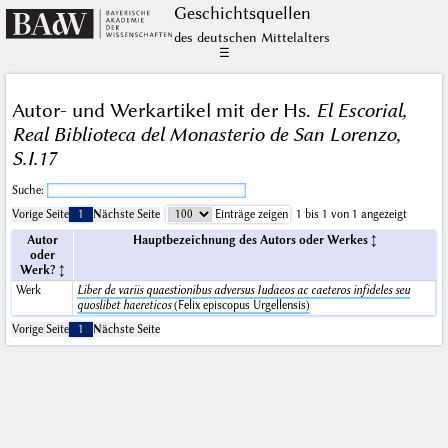
Geschichts­quellen
des deutschen Mittelalters
☰
Autor- und Werkartikel mit der Hs.
El Escorial,
Real Biblioteca del Monasterio de San Lorenzo,
S.I.17
Suche:
Vorige Seite
1
Nächste Seite
Einträge zeigen
1 bis 1 von 1 angezeigt
Autor
Hauptbezeichnung des Autors oder Werkes
oder
Werk?
Werk
Liber de variis quaestionibus adversus Iudaeos ac caeteros infideles seu
quoslibet haereticos
(Felix episcopus Urgellensis)
Vorige Seite
1
Nächste Seite