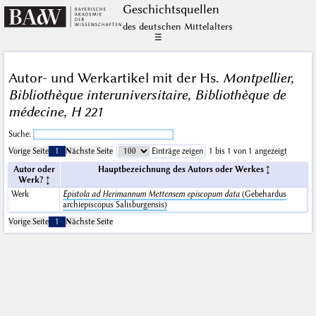
Geschichts­quellen
des deutschen Mittelalters
☰
Autor- und Werkartikel mit der Hs.
Montpellier,
Bibliothèque interuniversitaire, Bibliothèque de
médecine, H 221
Suche:
Vorige Seite
1
Nächste Seite
Einträge zeigen
1 bis 1 von 1 angezeigt
Autor oder
Hauptbezeichnung des Autors oder Werkes
Werk?
Werk
Epistola ad Herimannum Mettensem episcopum data
(Gebehardus
archiepiscopus Salisburgensis)
Vorige Seite
1
Nächste Seite