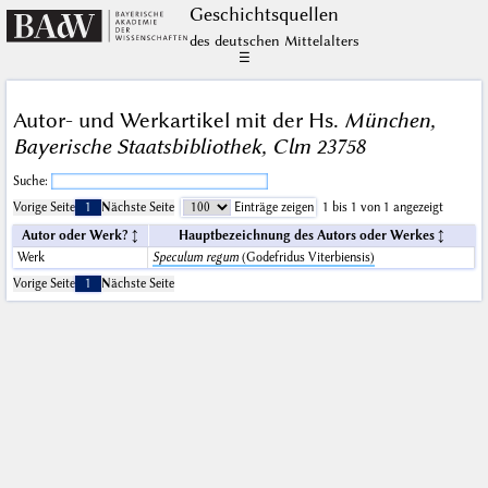
Geschichts­quellen
des deutschen Mittelalters
☰
Autor- und Werkartikel mit der Hs.
München,
Bayerische Staatsbibliothek, Clm 23758
Suche:
Vorige Seite
1
Nächste Seite
Einträge zeigen
1 bis 1 von 1 angezeigt
Autor oder Werk?
Hauptbezeichnung des Autors oder Werkes
Werk
Speculum regum
(Godefridus Viterbiensis)
Vorige Seite
1
Nächste Seite