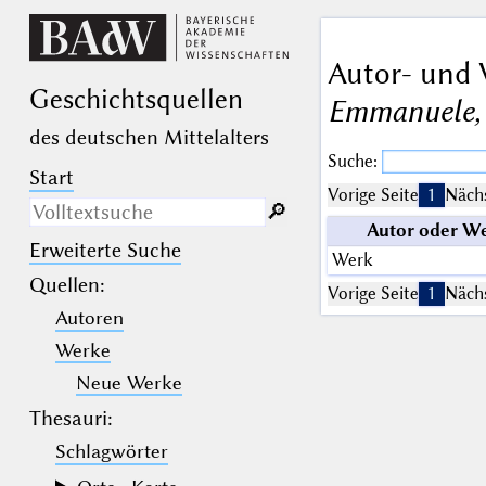
Autor- und 
Geschichts­quellen
Emmanuele, 
des deutschen Mittelalters
Suche:
Start
Vorige Seite
1
Nächs
🔎︎
Autor oder W
Erweiterte Suche
Nur in Beschreibungs­texten
Werk
suchen
Quellen
:
Vorige Seite
1
Nächs
Autoren
_
(der Unterstrich) ist Platzhalter für
genau ein Zeichen.
Werke
%
(das Prozentzeichen) ist Platzhalter
für kein, ein oder mehr als ein
Neue Werke
Zeichen.
Thesauri:
Schlagwörter