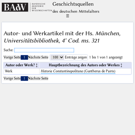
Geschichts­quellen
des deutschen Mittelalters
☰
Autor- und Werkartikel mit der Hs.
München,
Universitätsbibliothek, 4° Cod. ms. 321
Suche:
Vorige Seite
1
Nächste Seite
Einträge zeigen
1 bis 1 von 1 angezeigt
Autor oder Werk?
Hauptbezeichnung des Autors oder Werkes
Werk
Historia Constantinopolitana
(Guntherus de Pairis)
Vorige Seite
1
Nächste Seite