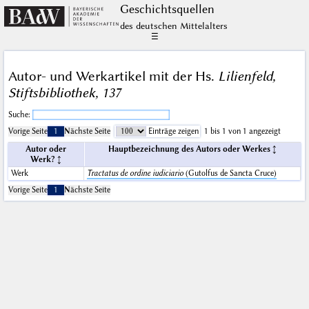
Geschichts­quellen
des deutschen Mittelalters
☰
Autor- und Werkartikel mit der Hs.
Lilienfeld,
Stiftsbibliothek, 137
Suche:
Vorige Seite
1
Nächste Seite
Einträge zeigen
1 bis 1 von 1 angezeigt
Autor oder
Hauptbezeichnung des Autors oder Werkes
Werk?
Werk
Tractatus de ordine iudiciario
(Gutolfus de Sancta Cruce)
Vorige Seite
1
Nächste Seite