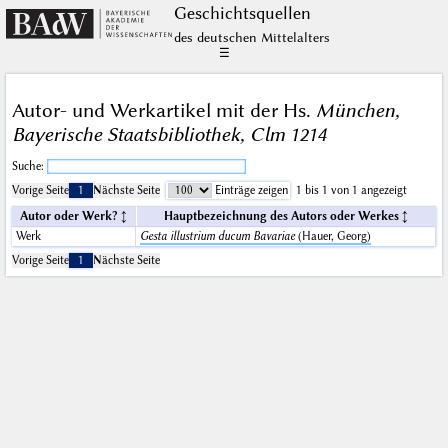
Geschichts­quellen
des deutschen Mittelalters
☰
Autor- und Werkartikel mit der Hs.
München,
Bayerische Staatsbibliothek, Clm 1214
Suche:
Vorige Seite
1
Nächste Seite
Einträge zeigen
1 bis 1 von 1 angezeigt
Autor oder Werk?
Hauptbezeichnung des Autors oder Werkes
Werk
Gesta illustrium ducum Bavariae
(Hauer, Georg)
Vorige Seite
1
Nächste Seite