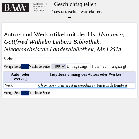
Geschichts­quellen
des deutschen Mittelalters
☰
Autor- und Werkartikel mit der Hs.
Hannover,
Gottfried Wilhelm Leibniz Bibliothek.
Niedersächsische Landesbibliothek, Ms I 251a
Suche:
Vorige Seite
1
Nächste Seite
Einträge zeigen
1 bis 1 von 1 angezeigt
Autor oder
Hauptbezeichnung des Autors oder Werkes
Werk?
Werk
Chronicon monasterii Marienrodensis
(Henricus de Bernten)
Vorige Seite
1
Nächste Seite