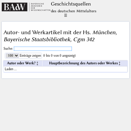
Geschichts­quellen
des deutschen Mittelalters
☰
Autor- und Werkartikel mit der Hs.
München,
Bayerische Staatsbibliothek, Cgm 342
Suche:
Einträge zeigen
0 bis 0 von 0 angezeigt
Autor oder Werk?
Hauptbezeichnung des Autors oder Werkes
Laden …