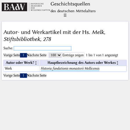
Geschichts­quellen
des deutschen Mittelalters
☰
Autor- und Werkartikel mit der Hs.
Melk,
Stiftsbibliothek, 278
Suche:
Vorige Seite
1
Nächste Seite
Einträge zeigen
1 bis 1 von 1 angezeigt
Autor oder Werk?
Hauptbezeichnung des Autors oder Werkes
Werk
Historia fundationis monasterii Mellicensis
Vorige Seite
1
Nächste Seite