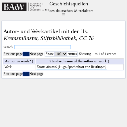
Geschichts­quellen
des deutschen Mittelalters
☰
Autor- und Werkartikel mit der Hs.
Kremsmünster, Stiftsbibliothek, CC 76
Search:
Previous page
1
Next page
Show
entries
Showing 1 to 1 of 1 entries
Author or work?
Standard name of the author or work
Werk
Forma discendi
(Hugo Spechtshart von Reutlingen)
Previous page
1
Next page