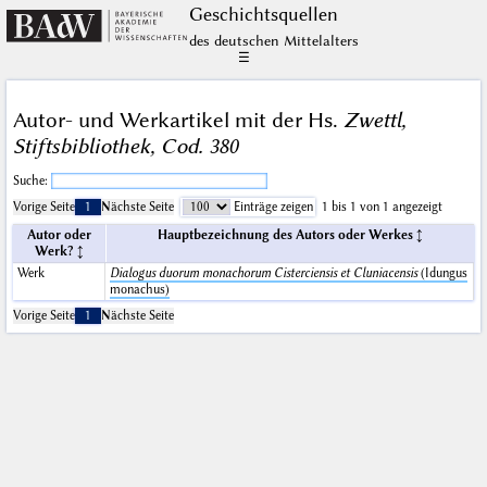
Geschichts­quellen
des deutschen Mittelalters
☰
Autor- und Werkartikel mit der Hs.
Zwettl,
Stiftsbibliothek, Cod. 380
Suche:
Vorige Seite
1
Nächste Seite
Einträge zeigen
1 bis 1 von 1 angezeigt
Autor oder
Hauptbezeichnung des Autors oder Werkes
Werk?
Werk
Dialogus duorum monachorum Cisterciensis et Cluniacensis
(Idungus
monachus)
Vorige Seite
1
Nächste Seite