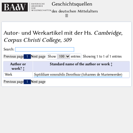
Geschichts­quellen
des deutschen Mittelalters
☰
Autor- und Werkartikel mit der Hs.
Cambridge,
Corpus Christi College, 509
Search:
Previous page
1
Next page
Show
entries
Showing 1 to 1 of 1 entries
Author or
Standard name of the author or work
work?
Werk
Septililium venerabilis Dorotheae
(Iohannes de Marienwerder)
Previous page
1
Next page