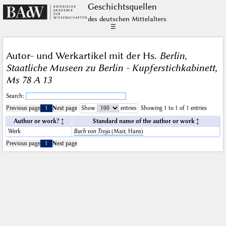
Geschichts­quellen
des deutschen Mittelalters
☰
Autor- und Werkartikel mit der Hs.
Berlin,
Staatliche Museen zu Berlin - Kupferstichkabinett,
Ms 78 A 13
Search:
Previous page
1
Next page
Show
entries
Showing 1 to 1 of 1 entries
Author or work?
Standard name of the author or work
Werk
Buch von Troja
(Mair, Hans)
Previous page
1
Next page