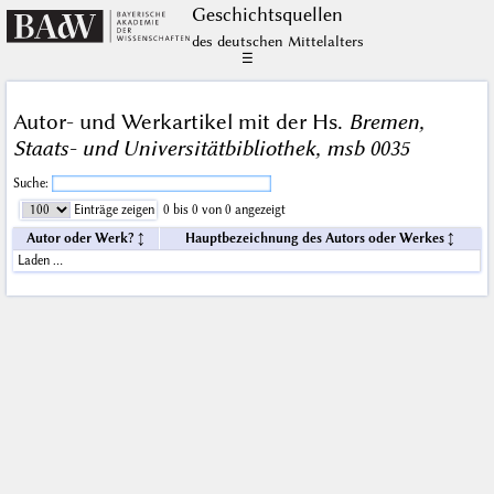
Geschichts­quellen
des deutschen Mittelalters
☰
Autor- und Werkartikel mit der Hs.
Bremen,
Staats- und Universitätbibliothek, msb 0035
Suche:
Einträge zeigen
0 bis 0 von 0 angezeigt
Autor oder Werk?
Hauptbezeichnung des Autors oder Werkes
Laden …