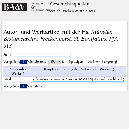
Geschichts­quellen
des deutschen Mittelalters
☰
Autor- und Werkartikel mit der Hs.
Münster,
Bistumsarchiv, Freckenhorst, St. Bonifatius, PfA
313
Suche:
Vorige Seite
1
Nächste Seite
Einträge zeigen
1 bis 1 von 1 angezeigt
Autor oder
Hauptbezeichnung des Autors oder Werkes
Werk?
Werk
Chronicon comitum de Marca a. 1000-1358
(Northof, Levoldus de)
Vorige Seite
1
Nächste Seite