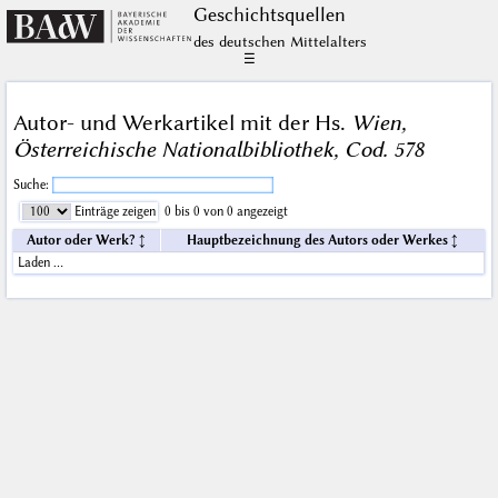
Geschichts­quellen
des deutschen Mittelalters
☰
Autor- und Werkartikel mit der Hs.
Wien,
Österreichische Nationalbibliothek, Cod. 578
Suche:
Einträge zeigen
0 bis 0 von 0 angezeigt
Autor oder Werk?
Hauptbezeichnung des Autors oder Werkes
Laden …