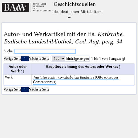
Geschichts­quellen
des deutschen Mittelalters
☰
Autor- und Werkartikel mit der Hs.
Karlsruhe,
Badische Landesbibliothek, Cod. Aug. perg. 34
Suche:
Vorige Seite
1
Nächste Seite
Einträge zeigen
1 bis 1 von 1 angezeigt
Autor oder
Hauptbezeichnung des Autors oder Werkes
Werk?
Werk
Tractatus contra conciliabulum Basiliense
(Otto episcopus
Constantiensis)
Vorige Seite
1
Nächste Seite